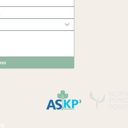
inn
ev