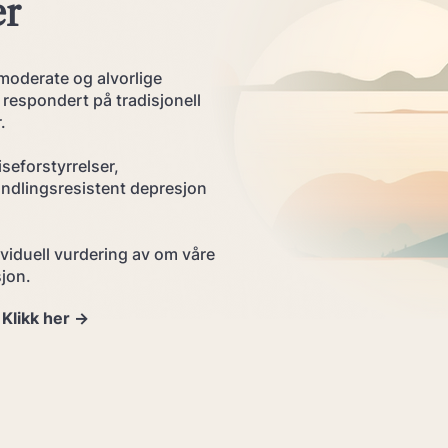
er
moderate og alvorlige
respondert på tradisjonell
.
seforstyrrelser,
andlingsresistent depresjon
ndividuell vurdering av om våre
sjon.
likk her ->