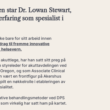
en står Dr. Lowan Stewart,
rfaring som spesialist i
kke bare for sitt arbeid innen
drag til fremme innovative
 helsevern.
akuttlege, har han satt sitt preg på
m styreleder for akuttavdelingen ved
, Oregon, og som Associate Clinical
n vært en frontfigur på Akershus
ilt en nøkkelrolle i etableringen av
ialitet.
vative behandlingsmetoder ved DPS
om virkelig har satt ham på kartet.