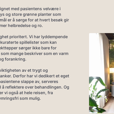
signet med pasientens velvære i
llys og store grønne planter som
l er å sørge for at hvert besøk gir
mer helbredelse og ro.
ghet prioritert. Vi har lyddempende
 kuraterte spillelister som kan
kttepper sørger ikke bare for
t som mange beskriver som en varm
 og forankring.
viktigheten av et trygt og
nker. Derfor har vi dedikert et eget
 pasientene slappe av, serveres
il å reflektere over behandlingen. Og
r vi også at hele reisen, fra
ymringsfri som mulig.