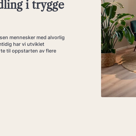
ling i trygge
tusen mennesker med alvorlig
tidig har vi utviklet
e til oppstarten av flere