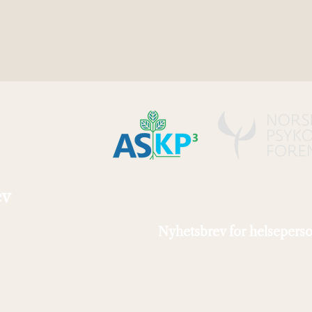
ev
Nyhetsbrev for helseperso