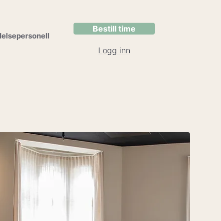
Bestill time
elsepersonell
Logg inn