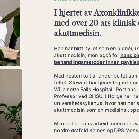
I hjertet av Axonklinikk
med over 20 års klinisk e
akuttmedisin.
Han har blitt hyllet som en pionér, i
akuttmedisin, men også for
hans bi
behandlingsmetoder innen psykisk
Med nesten to tiår under beltet som 
feltet. Stewart har tjenestegjort so
Willamette Falls Hospital i Portland
Professor ved OHSU. I Norge har ha
universitetssykehus, hvor han har sp
akuttmedisin som en medisinsk spes
Men det er hans arbeid innen inno
nordre østfold Kalnes og DPS Moss s