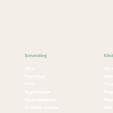
Behandling
Klin
Hjem
Om 
Depresjon
Oslo
PTSD
Tro
Angstlidelser
Pris
Pasienthistorier
Fina
Kroniske smerter
FAQ