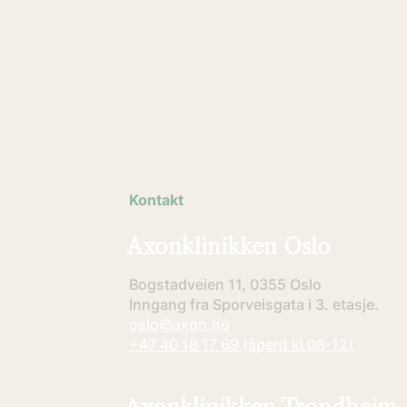
Kontakt
Axonklinikken Oslo
Bogstadveien 11, 0355 Oslo
Inngang fra Sporveisgata i 3. etasje.
oslo@axon.no
+47 40 18 17 69 (åpent kl 08-12)