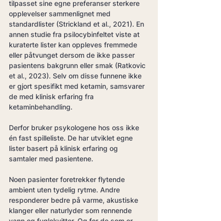
tilpasset sine egne preferanser sterkere 
opplevelser sammenlignet med 
standardlister (Strickland et al., 2021). En 
annen studie fra psilocybinfeltet viste at 
kuraterte lister kan oppleves fremmede 
eller påtvunget dersom de ikke passer 
pasientens bakgrunn eller smak (Ratkovic 
et al., 2023). Selv om disse funnene ikke 
er gjort spesifikt med ketamin, samsvarer 
de med klinisk erfaring fra 
ketaminbehandling.
Derfor bruker psykologene hos oss ikke 
én fast spilleliste. De har utviklet egne 
lister basert på klinisk erfaring og 
samtaler med pasientene.
Noen pasienter foretrekker flytende 
ambient uten tydelig rytme. Andre 
responderer bedre på varme, akustiske 
klanger eller naturlyder som rennende 
vann og fuglekvitter. Og for de som er 