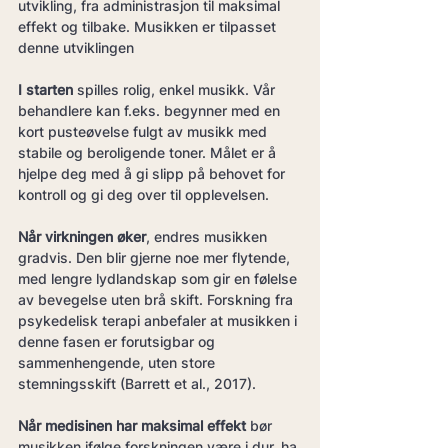
utvikling, fra administrasjon til maksimal 
effekt og tilbake. Musikken er tilpasset 
denne utviklingen
I starten
 spilles rolig, enkel musikk. Vår 
behandlere kan f.eks. begynner med en 
kort pusteøvelse fulgt av musikk med 
stabile og beroligende toner. Målet er å 
hjelpe deg med å gi slipp på behovet for 
kontroll og gi deg over til opplevelsen.
Når virkningen øker
, endres musikken 
gradvis. Den blir gjerne noe mer flytende, 
med lengre lydlandskap som gir en følelse 
av bevegelse uten brå skift. Forskning fra 
psykedelisk terapi anbefaler at musikken i 
denne fasen er forutsigbar og 
sammenhengende, uten store 
stemningsskift (Barrett et al., 2017).
Når medisinen har maksimal effekt
 bør 
musikken ifølge forskningen være i dur, ha 