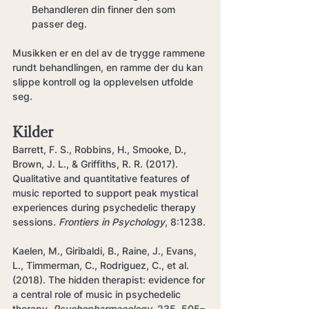
Behandleren din finner den som 
passer deg.
Musikken er en del av de trygge rammene 
rundt behandlingen, en ramme der du kan 
slippe kontroll og la opplevelsen utfolde 
seg.
Kilder
Barrett, F. S., Robbins, H., Smooke, D., 
Brown, J. L., & Griffiths, R. R. (2017). 
Qualitative and quantitative features of 
music reported to support peak mystical 
experiences during psychedelic therapy 
sessions. 
Frontiers in Psychology
, 8:1238.
Kaelen, M., Giribaldi, B., Raine, J., Evans, 
L., Timmerman, C., Rodriguez, C., et al. 
(2018). The hidden therapist: evidence for 
a central role of music in psychedelic 
therapy. 
Psychopharmacology
, 235, 505–