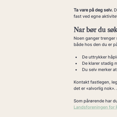
Ta vare på deg selv.
 D
fast ved egne aktivite
Når bør du søk
Noen ganger trenger 
både hos den du er på
De uttrykker håplø
De klarer stadig 
Du selv merker at
Kontakt fastlegen, leg
det er «alvorlig nok». 
Som pårørende har du 
Landsforeningen for 