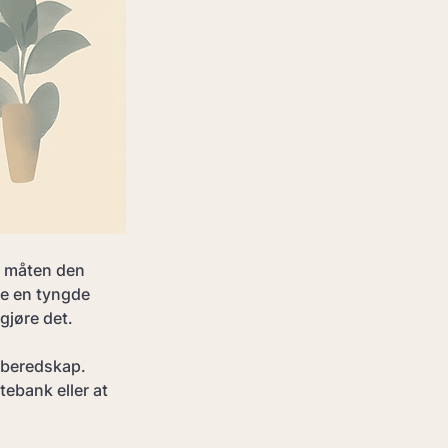
r måten den 
te en tyngde 
gjøre det.
 beredskap. 
tebank eller at 