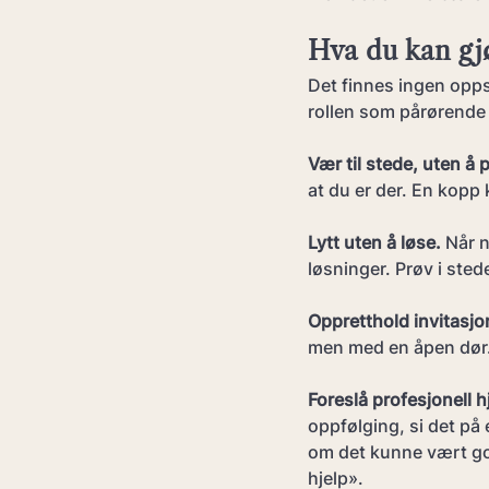
Hva du kan gj
Det finnes ingen oppsk
rollen som pårørende 
Vær til stede, uten å 
at du er der. En kopp k
Lytt uten å løse.
 Når n
løsninger. Prøv i sted
Oppretthold invitasjo
men med en åpen dør. 
Foreslå profesjonell hj
oppfølging, si det på
om det kunne vært go
hjelp».