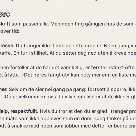
øre
rift som passer alle. Men noen ting går igjen hos de som kl
over tid:
presse.
 Du trenger ikke finne de rette ordene. Noen ganger e
affe. En tur i stillhet. At du setter deg ned uten å kreve noe
oen forteller at de har det vanskelig, er første instinkt ofte 
et å lytte. «Det høres tungt ut» kan bety mer enn en liste m
ner.
 Selv om de sier nei gang på gang: fortsett å spørre. Ik
«Du er velkommen hvis du vil» signaliserer at de ikke er g
elp, respektfullt.
 Hvis du tror at den du er glad i trenger pr
 en måte som ikke oppleves som en dom. «Jeg tenker på deg
dt å snakke med noen som jobber med dette» er bedre enn