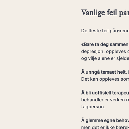
Vanlige feil p
De fleste feil pårøren
«Bare ta deg sammen
depresjon, oppleves d
og vilje alene er sjel
Å unngå temaet helt.
Det kan oppleves som 
Å bli uoffisiell terapeu
behandler er verken re
fagperson.
Å glemme egne behov
men det er ikke bærekr