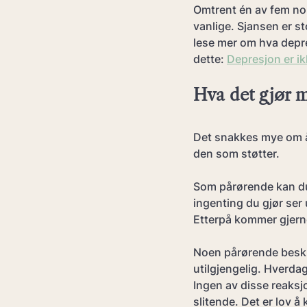
Omtrent én av fem nor
vanlige. Sjansen er st
lese mer om hva depre
dette: 
Depresjon er ik
Hva det gjør 
Det snakkes mye om å
den som støtter.
Som pårørende kan du 
ingenting du gjør ser u
Etterpå kommer gjern
Noen pårørende beskri
utilgjengelig. Hverdag
Ingen av disse reaksjo
slitende. Det er lov å