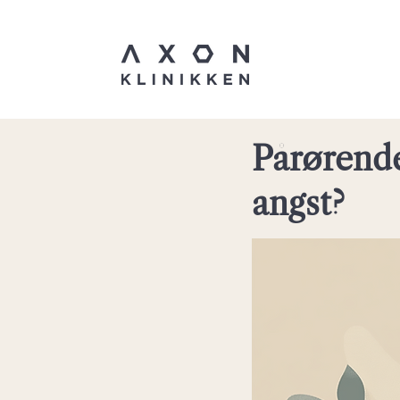
Pårørende
angst?