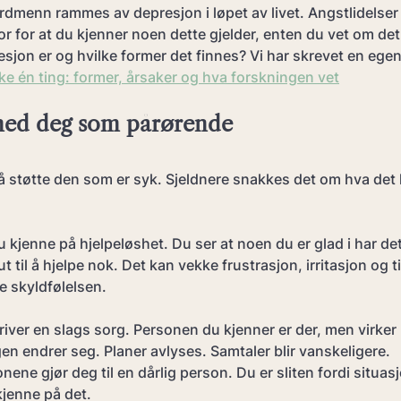
dmenn rammes av depresjon i løpet av livet. Angstlidelser e
or for at du kjenner noen dette gjelder, enten du vet om det e
sjon er og hvilke former det finnes? Vi har skrevet en egen
ke én ting: former, årsaker og hva forskningen vet
med deg som pårørende
 støtte den som er syk. Sjeldnere snakkes det om hva det 
kjenne på hjelpeløshet. Du ser at noen du er glad i har de
t til å hjelpe nok. Det kan vekke frustrasjon, irritasjon og t
e skyldfølelsen.
ver en slags sorg. Personen du kjenner er der, men virker l
en endrer seg. Planer avlyses. Samtaler blir vanskeligere.
nene gjør deg til en dårlig person. Du er sliten fordi situas
 kjenne på det.