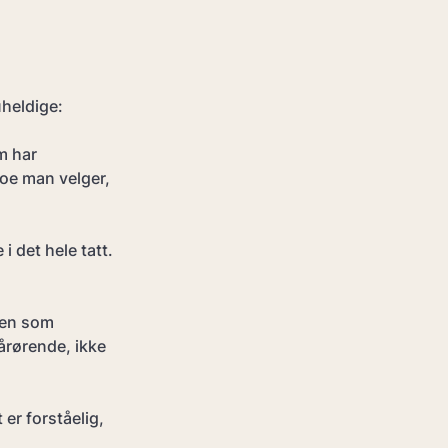
uheldige:
m har 
noe man velger, 
i det hele tatt. 
len som 
årørende, ikke 
er forståelig, 