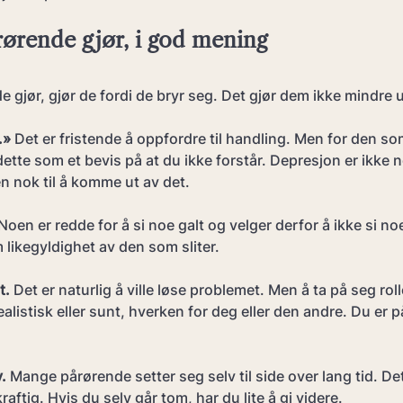
årørende gjør, i god mening
de gjør, gjør de fordi de bryr seg. Det gjør dem ikke mindre 
.»
 Det er fristende å oppfordre til handling. Men for den so
ette som et bevis på at du ikke forstår. Depresjon er ikke 
den nok til å komme ut av det.
 Noen er redde for å si noe galt og velger derfor å ikke si noe 
likegyldighet av den som sliter.
t.
 Det er naturlig å ville løse problemet. Men å ta på seg rol
alistisk eller sunt, hverken for deg eller den andre. Du er p
.
 Mange pårørende setter seg selv til side over lang tid. Det 
aftig. Hvis du selv går tom, har du lite å gi videre.