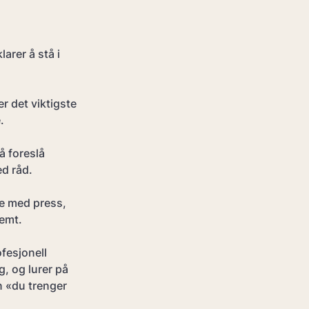
arer å stå i 
r det viktigste 
.
å foreslå 
ed råd.
ke med press, 
lemt.
ofesjonell 
, og lurer på 
 «du trenger 