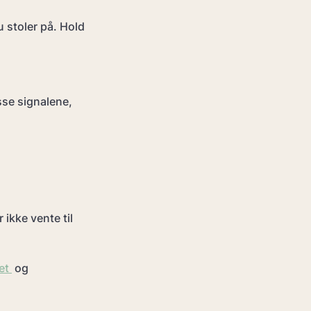
 stoler på. Hold 
se signalene, 
ikke vente til 
et 
 og 