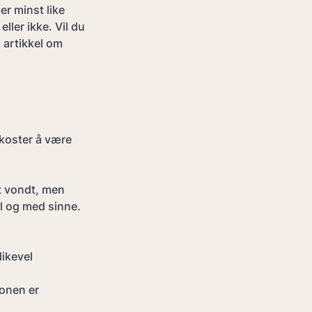
r minst like 
ller ikke. Vil du 
 artikkel om 
koster å være 
t vondt, men 
il og med sinne. 
ikevel 
jonen er 